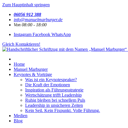
Zum Hauptinhalt springen
06056 912 388
info@manuelmarburger.de
Von 08:00 - 18:00
Instagram
Facebook
WhatsApp
Gleich Kontaktieren!
Home
Manuel Marburger
Keynotes & Vorträge
Was ist ein Keynotespeaker?
Die Kraft der Emotionen
Inspiration als Führungsstrategie
Wertschätzung trifft Leadership
Ruhig bleiben bei schnellem Puls
Leadership in unsicheren Zeiten
Kein Seil. Kein Fixpunkt. Volle Führung.
Medien
Blog