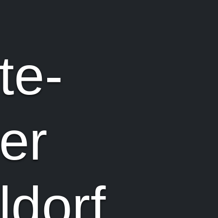
te-
er
ldorf